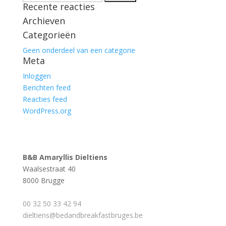
Recente reacties
naar:
Archieven
Categorieën
Geen onderdeel van een categorie
Meta
Inloggen
Berichten feed
Reacties feed
WordPress.org
B&B Amaryllis Dieltiens
Waalsestraat 40
8000 Brugge
00 32 50 33 42 94
dieltiens@bedandbreakfastbruges.be