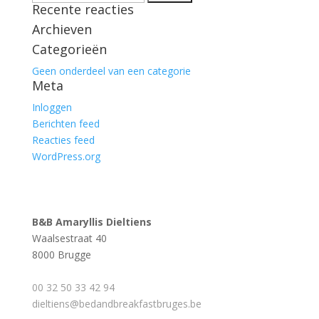
Recente reacties
naar:
Archieven
Categorieën
Geen onderdeel van een categorie
Meta
Inloggen
Berichten feed
Reacties feed
WordPress.org
B&B Amaryllis Dieltiens
Waalsestraat 40
8000 Brugge
00 32 50 33 42 94
dieltiens@bedandbreakfastbruges.be